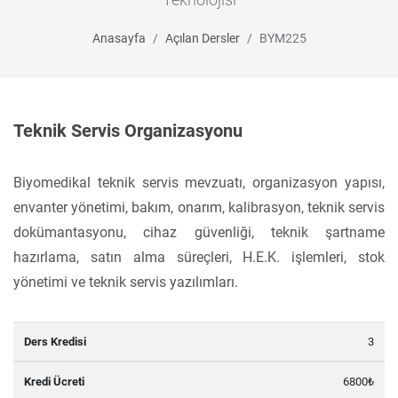
Anasayfa
Açılan Dersler
BYM225
Teknik Servis Organizasyonu
Biyomedikal teknik servis mevzuatı, organizasyon yapısı,
envanter yönetimi, bakım, onarım, kalibrasyon, teknik servis
dokümantasyonu, cihaz güvenliği, teknik şartname
hazırlama, satın alma süreçleri, H.E.K. işlemleri, stok
yönetimi ve teknik servis yazılımları.
Ders
Kredi
AKTS
Verildiği
Dersi
D
3
Kredisi
Ücreti
Kredisi
Dönem
Dil
Veren
T
6800₺